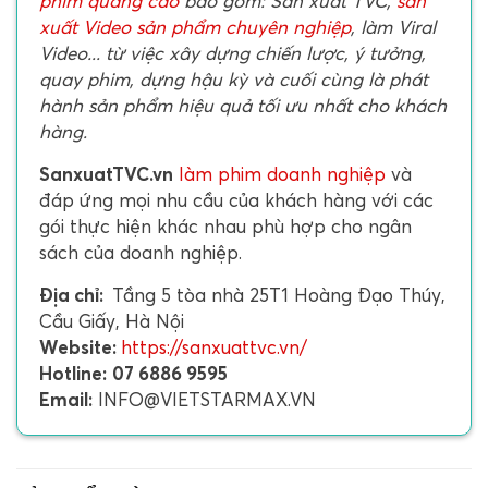
phim quảng cáo
bao gồm: Sản xuất TVC,
sản
xuất Video sản phẩm chuyên nghiệp
, làm Viral
Video... từ việc xây dựng chiến lược, ý tưởng,
quay phim, dựng hậu kỳ và cuối cùng là phát
hành sản phẩm hiệu quả tối ưu nhất cho khách
hàng.
SanxuatTVC.vn
làm phim doanh nghiệp
và
đáp ứng mọi nhu cầu của khách hàng với các
gói thực hiện khác nhau phù hợp cho ngân
sách của doanh nghiệp.
Địa chỉ:
Tầng 5 tòa nhà 25T1 Hoàng Đạo Thúy,
Cầu Giấy, Hà Nội
Website:
https://sanxuattvc.vn/
Hotline:
07 6886 9595
Email:
INFO@VIETSTARMAX.VN