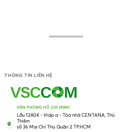
thực hiện nhằm giúp các doanh nghiệp -
khách hàng mục tiêu của chúng tôi nâng
cao hiệu quả trong hoạt động, tiến lên
mạnh mẽ về phía trước...
THÔNG TIN LIÊN HỆ
VĂN PHÒNG HỒ CHÍ MINH
Lầu 12A04 - tháp a - Tòa nhà CENTANA, Thủ
Thiêm
số 36 Mai Chí Thọ Quận 2 TP.HCM