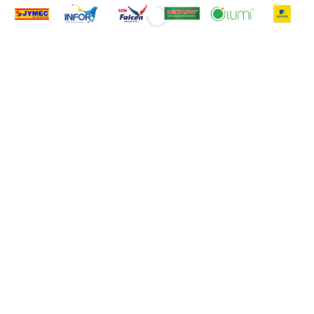
CÔNG TY SẢN XUẤT PHIM
QUẢNG CÁO HÀNG ĐẦU
SANXUATTTVC là Công ty sản xuất phim
quảng cáo và Truyền thông uy tín hàng đầu
tại Việt Nam, Với khẩu hiệu: "Sáng tạo
không ngừng", chúng tôi đã nỗ lực nghiên
cứu các ý tưởng, giải pháp và cách thức