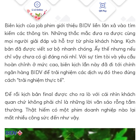
Biên kịch của job phim giới thiệu BIDV liền lăn xả vào tìm
kiếm các thông tin. Những thắc mắc đưa ra được cùng
mọi người giải đáp và hỗ trợ từ phía khách hàng. Kịch
bản đã được viết sơ bộ nhanh chóng. Ấy thế nhưng nếu
chỉ vậy chưa có gì đáng nói nhỉ. Với sự tìm tòi và yêu cầu
hoàn chỉnh ở mức cao, biên kịch lần này đã đi tới chính
ngân hàng BIDV để trải nghiệm các dịch vụ đó theo đúng
cách “trải nghiệm thực tế”.
Để rồi kịch bản final được cho ra lò với cái nhìn khách
quan chứ không phải chỉ là những lời văn sáo rỗng tầm
thường. Thật hiếm có một phim doanh nghiệp nào lại
mất nhiều công sức đến như vậy.