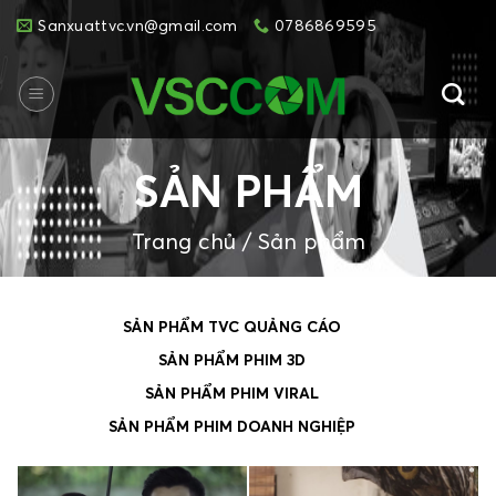
Skip
Sanxuattvc.vn@gmail.com
0786869595
to
content
SẢN PHẨM
Trang chủ
/
Sản phẩm
SẢN PHẨM TVC QUẢNG CÁO
SẢN PHẨM PHIM 3D
SẢN PHẨM PHIM VIRAL
SẢN PHẨM PHIM DOANH NGHIỆP