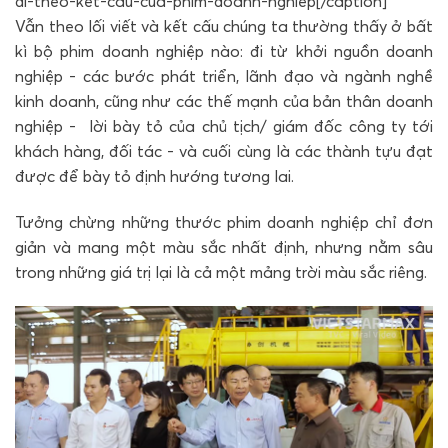
di-theo-ket-cau-cua-phim-doanh-nghiep[/caption]
Vẫn theo lối viết và kết cấu chúng ta thường thấy ở bất
kì bộ phim doanh nghiệp nào: đi từ khởi nguồn doanh
nghiệp - các bước phát triển, lãnh đạo và ngành nghề
kinh doanh, cũng như các thế mạnh của bản thân doanh
nghiệp - lời bày tỏ của chủ tịch/ giám đốc công ty tới
khách hàng, đối tác - và cuối cùng là các thành tựu đạt
được để bày tỏ định hướng tương lai.
Tưởng chừng những thước phim doanh nghiệp chỉ đơn
giản và mang một màu sắc nhất định, nhưng nằm sâu
trong những giá trị lại là cả một mảng trời màu sắc riêng.