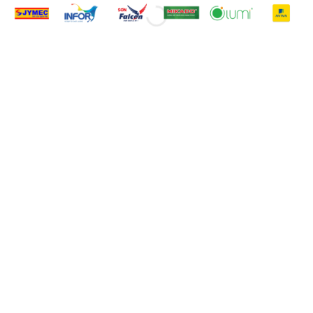
CÔNG TY SẢN XUẤT PHIM
QUẢNG CÁO HÀNG ĐẦU
SANXUATTTVC là Công ty sản xuất phim
quảng cáo và Truyền thông uy tín hàng đầu
tại Việt Nam, Với khẩu hiệu: "Sáng tạo
không ngừng", chúng tôi đã nỗ lực nghiên
cứu các ý tưởng, giải pháp và cách thức