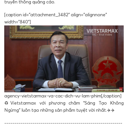
truyền thông quảng cáo.
[caption id="attachment_3482" align="alignnone"
width="840"]
agency-vietstarmax-va-cac-dich-vu-lam-phim[/caption]
♻️Vietstarmax với phương châm “Sáng Tạo Không
Ngừng” luôn tạo những sản phẩm tuyệt vời nhất.✈️✈️
-----------------------------------------------------------