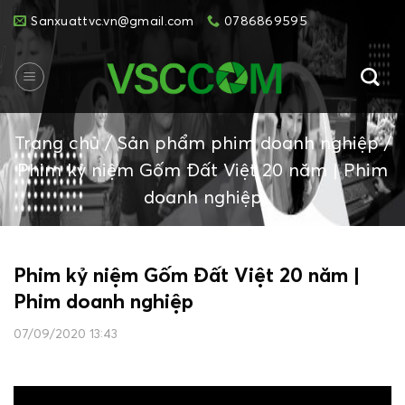
Skip
Sanxuattvc.vn@gmail.com
0786869595
to
content
Trang chủ
/
Sản phẩm phim doanh nghiệp
/
Phim kỷ niệm Gốm Đất Việt 20 năm | Phim
doanh nghiệp
Phim kỷ niệm Gốm Đất Việt 20 năm |
Phim doanh nghiệp
07/09/2020 13:43