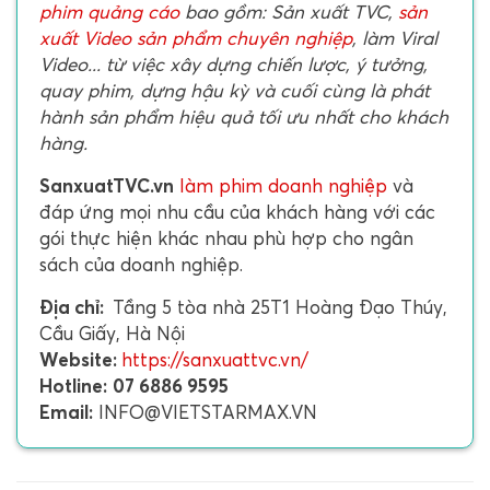
phim quảng cáo
bao gồm: Sản xuất TVC,
sản
xuất Video sản phẩm chuyên nghiệp
, làm Viral
Video... từ việc xây dựng chiến lược, ý tưởng,
quay phim, dựng hậu kỳ và cuối cùng là phát
hành sản phẩm hiệu quả tối ưu nhất cho khách
hàng.
SanxuatTVC.vn
làm phim doanh nghiệp
và
đáp ứng mọi nhu cầu của khách hàng với các
gói thực hiện khác nhau phù hợp cho ngân
sách của doanh nghiệp.
Địa chỉ:
Tầng 5 tòa nhà 25T1 Hoàng Đạo Thúy,
Cầu Giấy, Hà Nội
Website:
https://sanxuattvc.vn/
Hotline:
07 6886 9595
Email:
INFO@VIETSTARMAX.VN