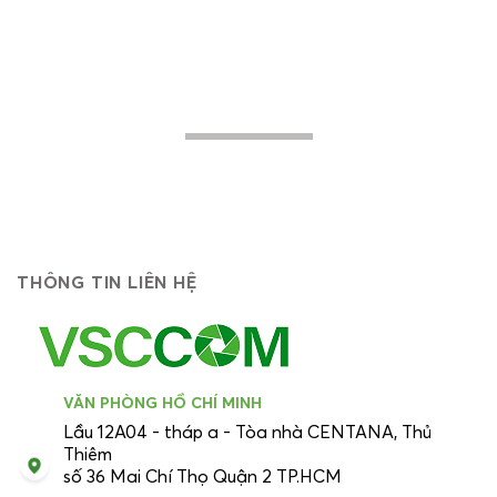
thực hiện nhằm giúp các doanh nghiệp -
khách hàng mục tiêu của chúng tôi nâng
cao hiệu quả trong hoạt động, tiến lên
mạnh mẽ về phía trước...
THÔNG TIN LIÊN HỆ
VĂN PHÒNG HỒ CHÍ MINH
Lầu 12A04 - tháp a - Tòa nhà CENTANA, Thủ
Thiêm
số 36 Mai Chí Thọ Quận 2 TP.HCM