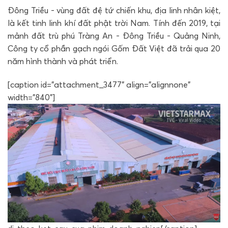
Đông Triều - vùng đất đệ tứ chiến khu, địa linh nhân kiệt,
là kết tinh linh khí đất phật trời Nam. Tính đến 2019, tại
mảnh đất trù phú Tràng An - Đông Triều - Quảng Ninh,
Công ty cổ phần gạch ngói Gốm Đất Việt đã trải qua 20
năm hình thành và phát triển.
[caption id="attachment_3477" align="alignnone"
width="840"]