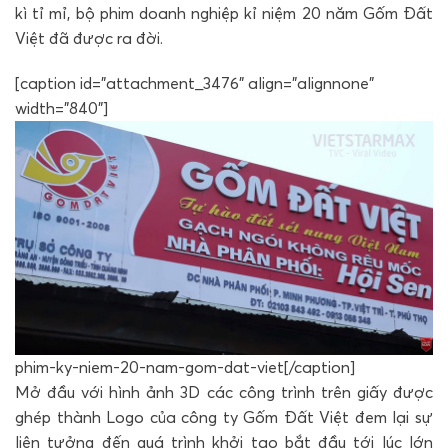
kì tỉ mỉ, bộ phim doanh nghiệp kỉ niệm 20 năm Gốm Đất
Việt đã được ra đời.
[caption id="attachment_3476" align="alignnone"
width="840"]
phim-ky-niem-20-nam-gom-dat-viet[/caption]
Mở đầu với hình ảnh 3D các công trình trên giấy được
ghép thành Logo của công ty Gốm Đất Việt đem lại sự
liên tưởng đến quá trình khởi tạo bắt đầu tới lúc lớn