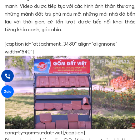
mạnh. Video được tiếp tục với các hình ảnh thân thương,
những mảnh đất trù phú màu mỡ, những mái nhà đỏ bền
lâu với thời gian, cứ lần lượt được tiếp nối khai thác
từng khía cạnh, góc nhìn.
[caption id="attachment_3480" align="alignnone"
width="840"]
cong-ty-gom-su-dat-viet[/caption]