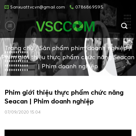
Skip
Sanxuattvc.vn@gmail.com
0786869595
to
content
Trang chủ
/
Sản phẩm phim doanh nghiệp
/
Phim giới thiệu thực phẩm chức năng Seacan
| Phim doanh nghiệp
Phim giới thiệu thực phẩm chức năng
Seacan | Phim doanh nghiệp
07/09/2020 15:04