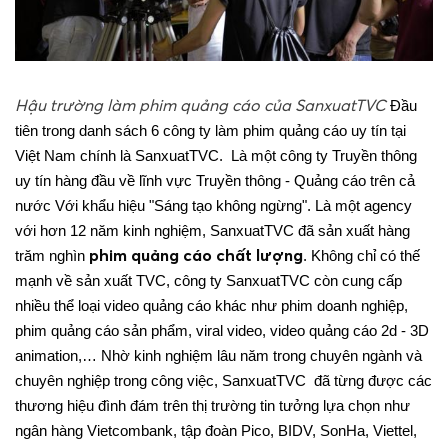
Hậu trường làm phim quảng cáo của SanxuatTVC
Đầu
tiên trong danh sách 6 công ty làm phim quảng cáo uy tín tại
Việt Nam chính là SanxuatTVC. Là một công ty Truyền thông
uy tín hàng đầu về lĩnh vực Truyền thông - Quảng cáo trên cả
nước Với khẩu hiệu "Sáng tạo không ngừng".
Là một agency
với hơn 12 năm kinh nghiệm, SanxuatTVC đã sản xuất hàng
phim quảng cáo chất lượng
trăm nghìn
. Không chỉ có thế
mạnh về sản xuất TVC, công ty SanxuatTVC còn cung cấp
nhiều thể loại video quảng cáo khác như phim doanh nghiệp,
phim quảng cáo sản phẩm, viral video, video quảng cáo 2d - 3D
animation,…
Nhờ kinh nghiệm lâu năm trong chuyên ngành và
chuyên nghiệp trong công việc, SanxuatTVC đã từng được các
thương hiệu đình đám trên thị trường tin tưởng lựa chọn như
ngân hàng Vietcombank, tập đoàn Pico, BIDV, SonHa, Viettel,