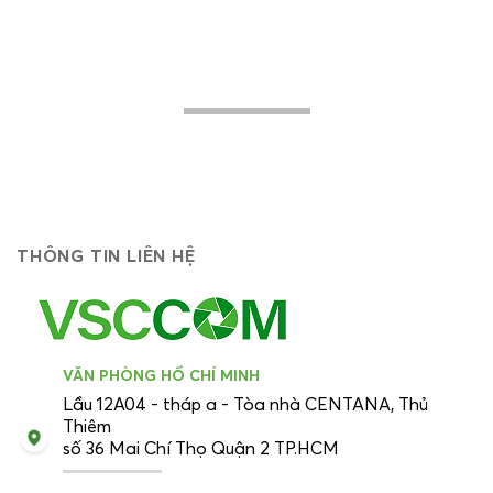
khách hàng mục tiêu của chúng tôi nâng
cao hiệu quả trong hoạt động, tiến lên
mạnh mẽ về phía trước...
THÔNG TIN LIÊN HỆ
VĂN PHÒNG HỒ CHÍ MINH
Lầu 12A04 - tháp a - Tòa nhà CENTANA, Thủ
Thiêm
số 36 Mai Chí Thọ Quận 2 TP.HCM