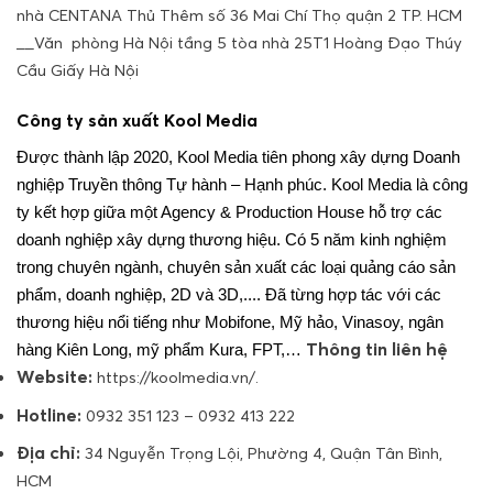
nhà CENTANA Thủ Thêm số 36 Mai Chí Thọ quận 2 TP. HCM
__Văn phòng Hà Nội tầng 5 tòa nhà 25T1 Hoàng Đạo Thúy
Cầu Giấy Hà Nội
Công ty sản xuất Kool Media
Được thành lập 2020, Kool Media tiên phong xây dựng Doanh
nghiệp Truyền thông Tự hành – Hạnh phúc. Kool Media là công
ty kết hợp giữa một Agency & Production House hỗ trợ các
doanh nghiệp xây dựng thương hiệu. Có 5 năm kinh nghiệm
trong chuyên ngành, chuyên sản xuất các loại quảng cáo sản
phẩm, doanh nghiệp, 2D và 3D,....
Đã từng hợp tác với các
thương hiệu nổi tiếng như Mobifone, Mỹ hảo, Vinasoy, ngân
Thông tin liên hệ
hàng Kiên Long, mỹ phẩm Kura, FPT,…
Website:
https://koolmedia.vn/.
https//abnet.vn
Hotline:
0932 351 123 – 0932 413 222
Địa chỉ:
34 Nguyễn Trọng Lội, Phường 4, Quận Tân Bình,
HCM