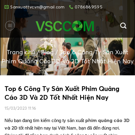
Skip
Sanxuattvc.vn@gmail.com
0786869595
to
content
Trang chủ
/
Blog
/
Top 6 Công Ty Sản Xuất
Phim Quảng Cáo 3D Và 2D Tốt Nhất Hiện Nay
Top 6 Công Ty Sản Xuất Phim Quảng
Cáo 3D Và 2D Tốt Nhất Hiện Nay
15/03/2023 11:16
phim quảng cáo 3D
Nếu bạn đang tìm kiếm công ty sản xuất
và 2D
tốt nhất hiện nay tại Việt Nam, bạn đã đến đúng nơi.