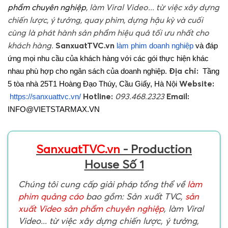
phẩm chuyên nghiệp
, làm Viral Video... từ việc xây dựng
chiến lược, ý tưởng, quay phim, dựng hậu kỳ và cuối
cùng là phát hành sản phẩm hiệu quả tối ưu nhất cho
khách hàng.
SanxuatTVC.vn
làm phim doanh nghiệp
và đáp
ứng mọi nhu cầu của khách hàng với các gói thực hiện khác
Địa chỉ:
nhau phù hợp cho ngân sách của doanh nghiệp.
Tầng
Website:
5 tòa nhà 25T1 Hoàng Đạo Thúy, Cầu Giấy, Hà Nội
Hotline:
093.468.2323
Email:
https://sanxuattvc.vn/
INFO@VIETSTARMAX.VN
SanxuatTVC.vn
- Production
House Số 1
Chúng tôi cung cấp giải pháp tổng thể về
làm
phim quảng cáo
bao gồm: Sản xuất TVC,
sản
xuất Video sản phẩm chuyên nghiệp
, làm Viral
Video... từ việc xây dựng chiến lược, ý tưởng,