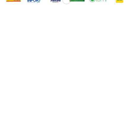
CÔNG TY SẢN XUẤT PHIM
QUẢNG CÁO HÀNG ĐẦU
SANXUATTTVC là Công ty sản xuất phim
quảng cáo và Truyền thông uy tín hàng đầu
tại Việt Nam, Với khẩu hiệu: "Sáng tạo
không ngừng", chúng tôi đã nỗ lực nghiên
cứu các ý tưởng, giải pháp và cách thức
thực hiện nhằm giúp các doanh nghiệp -