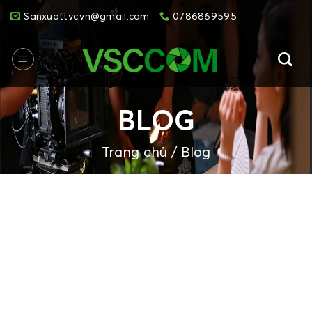
Skip
Sanxuattvc.vn@gmail.com
0786869595
to
content
BLOG
Trang chủ
/
Blog