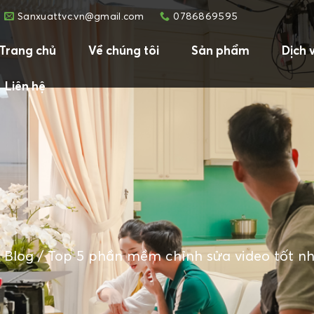
Sanxuattvc.vn@gmail.com
0786869595
Trang chủ
Về chúng tôi
Sản phẩm
Dịch 
Liên hệ
/
Blog
/
Top 5 phần mềm chỉnh sửa video tốt nh