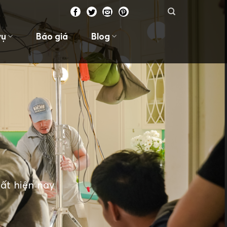
vụ
Báo giá
Blog
ất hiện nay