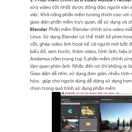
sửa video tốt nhất được đông đảo người sản xu
việc. Khả năng phần mềm tương thích cao với c
giao diện phần mềm trực quan, dễ sử dụng và c
Blender
Phần mềm Blender chỉnh sửa video miễ
Linux. Sử dụng Blender có thể thiết kế phim hoạ
cắt, ghép video linh hoạt kể cả người mới bắt 
biểu đồ, xem trước, thêm video, hình ảnh, hiệu ứn
Avidemux nằm trong top 5 phần mềm chỉnh sửa 
làm quen phim ảnh. Nhắc đến nó thì không ai là
Giao diện dễ nhìn, sử dụng đơn giản, nhiều tín
hóa... giúp cho người dùng dễ dàng sử dụng hơn
chọn trong quá trình sử dụng phần mềm.