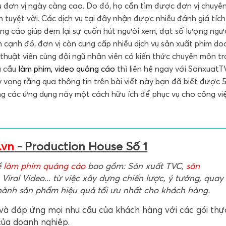
u đơn vị ngày càng cao. Do đó, họ cần tìm được đơn vị chuyê
 tuyệt vời. Các dịch vụ tại đây nhận được nhiều đánh giá tíc
ng cáo giúp đem lại sự cuốn hút người xem, đạt số lượng ngư
n cạnh đó, đơn vị còn cung cấp nhiều dịch vụ sản xuất phim d
thuật viên cùng đội ngũ nhân viên có kiến thức chuyên môn t
u cầu
làm phim, video quảng cáo
thì liên hệ ngay với SanxuatT
 vọng rằng qua thông tin trên bài viết này bạn đã biết được 
g các ứng dụng này một cách hữu ích để phục vụ cho công vi
.vn
- Production House Số 1
ề
làm phim quảng cáo
bao gồm: Sản xuất TVC,
sản
 Viral Video... từ việc xây dựng chiến lược, ý tưởng, quay
hành sản phẩm hiệu quả tối ưu nhất cho khách hàng.
và đáp ứng mọi nhu cầu của khách hàng với các gói thự
của doanh nghiệp.