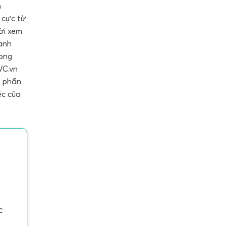
n
h cực từ
ời xem
oanh
rong
VC.vn
5 phần
ệc của
c