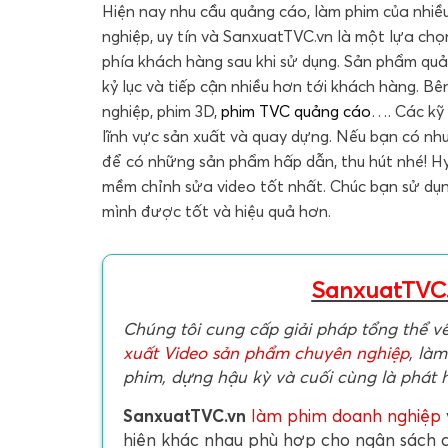
Hiện nay nhu cầu quảng cáo, làm phim của nhiề
nghiệp, uy tín và SanxuatTVC.vn là một lựa chọn
phía khách hàng sau khi sử dụng. Sản phẩm quả
kỷ lục và tiếp cận nhiều hơn tới khách hàng. Bê
nghiệp, phim 3D,
phim TVC quảng cáo
…. Các kỹ 
lĩnh vực sản xuất và quay dựng. Nếu bạn có nh
để có những sản phẩm hấp dẫn, thu hút nhé! Hy
mềm chỉnh sửa video tốt nhất. Chúc bạn sử dụn
mình được tốt và hiệu quả hơn.
SanxuatTVC
Chúng tôi cung cấp giải pháp tổng thể v
xuất Video sản phẩm chuyên nghiệp
, làm
phim, dựng hậu kỳ và cuối cùng là phát 
SanxuatTVC.vn
làm phim doanh nghiệp
hiện khác nhau phù hợp cho ngân sách 