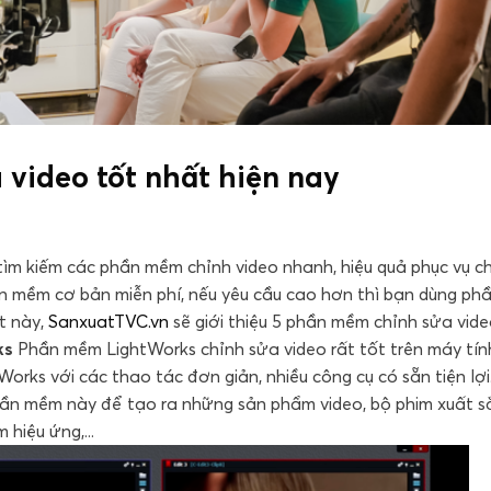
video tốt nhất hiện nay
tìm kiếm các phần mềm chỉnh video nhanh, hiệu quả phục vụ c
phần mềm cơ bản miễn phí, nếu yêu cầu cao hơn thì bạn dùng p
ết này,
SanxuatTVC.vn
sẽ giới thiệu 5 phần mềm chỉnh sửa vide
ks
Phần mềm LightWorks chỉnh sửa video rất tốt trên máy tín
orks với các thao tác đơn giản, nhiều công cụ có sẵn tiện lợi
hần mềm này để tạo ra những sản phẩm video, bộ phim xuất s
 hiệu ứng,...