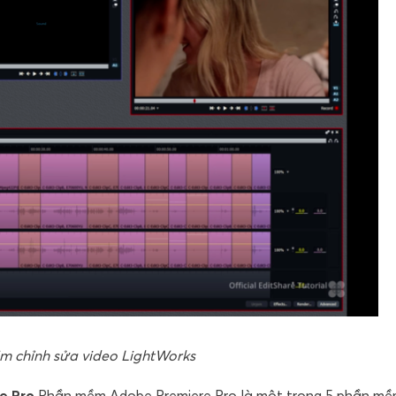
 chỉnh sửa video LightWorks
e Pro
Phần mềm Adobe Premiere Pro là một trong 5 phần mề