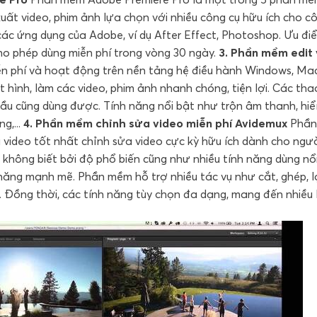
ất video, phim ảnh lựa chọn với nhiều công cụ hữu ích cho c
ác ứng dụng của Adobe, ví dụ After Effect, Photoshop. Ưu đi
ho phép dùng miễn phí trong vòng 30 ngày.
3. Phần mềm edit
n phí và hoạt động trên nền tảng hệ điều hành Windows, Ma
t hình, làm các video, phim ảnh nhanh chóng, tiện lợi. Các tha
đầu cũng dùng được. Tính năng nổi bật như trộn âm thanh, hiể
g,...
4. Phần mềm chỉnh sửa video miễn phí Avidemux
Phần
video tốt nhất chỉnh sửa video cực kỳ hữu ích dành cho ngư
 không biết bởi độ phổ biến cũng như nhiều tính năng dùng nổi
h năng mạnh mẽ. Phần mềm hỗ trợ nhiều tác vụ như cắt, ghép, l
. Đồng thời, các tính năng tùy chọn đa dạng, mang đến nhiều