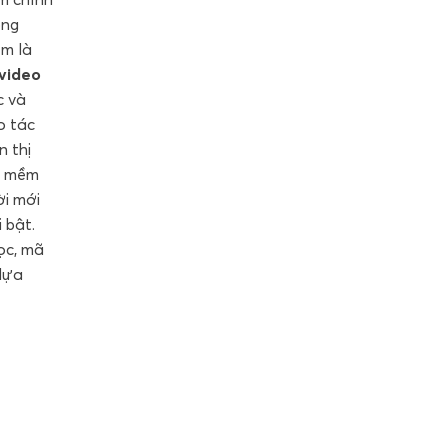
ông
ểm là
 video
c và
o tác
n thị
 mềm
ời mới
 bật.
ọc, mã
 lựa