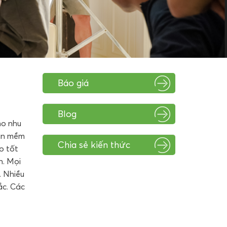
Báo giá
Blog
ho nhu
hần mềm
Chia sẻ kiến thức
o tốt
h. Mọi
. Nhiều
ắc. Các