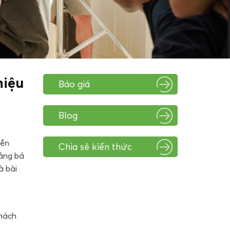
hiệu
Báo giá
Blog
yền
Chia sẻ kiến thức
uảng bá
à bài
khách