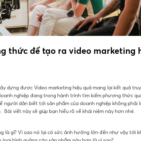
ng thức để tạo ra video marketing 
xây dựng được Video marketing hiệu quả mang lại kết quả tru
 doanh nghiệp đang trong hành trình tìm kiếm phương thức q
để người dân biết tới sản phẩm của doanh nghiệp không phải l
. Bài viết này sẽ giúp bạn hiểu rõ về khái niệm này hơn nhé.
ng là gì? Vì sao nó lại có sức ảnh hưởng lớn đến như vậy tới 
loại hình quảng cáo sản phẩm này hơn là vì sao?...