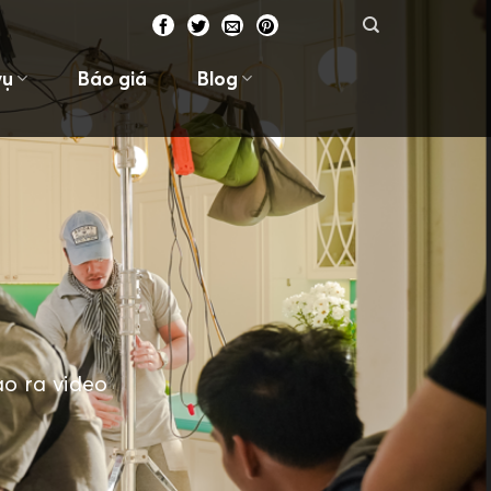
vụ
Báo giá
Blog
ạo ra video