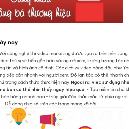
gày nay
lưới công nghệ thì video marketing được tạo ra trên nền tảng
Video thú vị sẽ tiến gần hơn với người xem, lượng tương tác n
ng tin và hình ảnh cố định. Các dịch vụ video hàng đầu như Yo
ing tiếp cận nhanh với người xem. Độ lan tỏa có thể nhanh c
hú trọng cách thức thực hiện này.
Ngoài ra, việc sử dụng nh
mà bạn có thể nhìn thấy ngay hiệu quả:
- Tạo niềm tin cho 
 bán hàng nhanh hơn - Giúp giải đáp thắc mắc từ phía người 
 - Dễ dàng chia sẻ trên các trang mạng xã hội