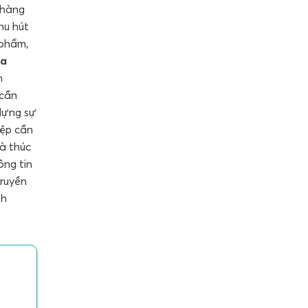
 hàng
hu hút
 phẩm,
ia
n
 cần
 dựng sự
iệp cần
à thúc
ông tin
truyền
nh