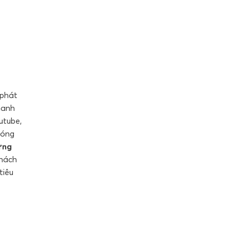
 phát
hanh
utube,
hóng
ững
khách
tiêu