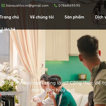
Sanxuattvc.vn@gmail.com
0786869595
Trang chủ
Về chúng tôi
Sản phẩm
Dịch 
Liên hệ
/
Blog
/
Video marketing là gì? Công thức để t
marketing hiệu quả