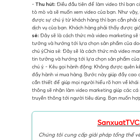
-
Thu hút:
Điều đầu tiên để làm video thì bạn 
tò mò và sẽ muốn xem video của bạn. Như vậy, m
được sự chú ý từ khách hàng thì bạn cần phải 
dịch vụ của bạn. Khách hàng phải thấy được giá
sẻ:
Đây sẽ là cách thức mà video marketing sẽ t
tưởng và hướng tới lựa chọn sản phẩm của do
chú ý.Chia sẻ: Đây sẽ là cách thức mà video mar
tin tưởng và hướng tới lựa chọn sản phẩm của
chú ý. - Kêu gọi hành động: Không được quên 
đẩy hành vi mua hàng. Bước này giúp đẩy cao 
cần thiết để giúp mọi người hiểu rõ hơn về khái
thông sẽ nhận làm video marketing giúp các c
truyền thông tới người tiêu dùng. Bạn muốn hợp
SanxuatTVC
Chúng tôi cung cấp giải pháp tổng thể v