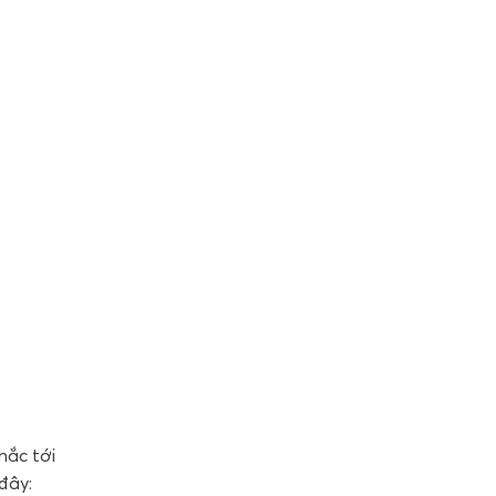
hắc tới
đây: