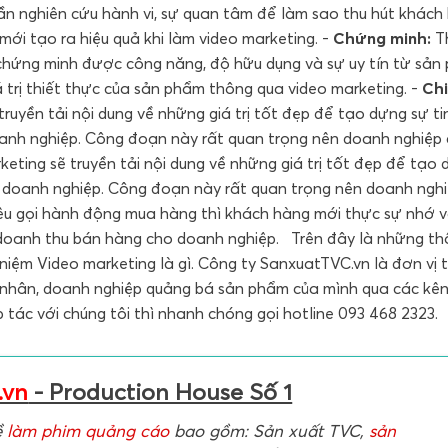
cần nghiên cứu hành vi, sự quan tâm để làm sao thu hút khách
ới tạo ra hiệu quả khi làm video marketing. -
Chứng minh:
T
chứng minh được công năng, độ hữu dụng và sự uy tín từ sản
 trị thiết thực của sản phẩm thông qua video marketing. -
Ch
ruyền tải nội dung về những giá trị tốt đẹp để tạo dựng sự ti
anh nghiệp. Công đoạn này rất quan trọng nên doanh nghiệp
keting sẽ truyền tải nội dung về những giá trị tốt đẹp để tạo
 doanh nghiệp. Công đoạn này rất quan trọng nên doanh ngh
kêu gọi hành động mua hàng thì khách hàng mới thực sự nhớ v
doanh thu bán hàng cho doanh nghiệp. Trên đây là những th
 niệm Video marketing là gì. Công ty SanxuatTVC.vn là đơn vị 
á nhân, doanh nghiệp quảng bá sản phẩm của mình qua các kê
 tác với chúng tôi thì nhanh chóng gọi hotline 093 468 2323.
.vn
- Production House Số 1
ề
làm phim quảng cáo
bao gồm: Sản xuất TVC,
sản