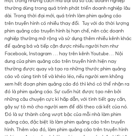
một trong những cách mà đại đa số các doanh nghiệp
thường dùng trong quá trình phát triển doanh nghiệp lâu
dài. Trong thời đại mới, quá trình làm phim quảng cáo
trên truyền hình có nhiều thay đổi. Tuy với do thời lượng
phim quảng cáo truyền hình bị hạn chế, nên các doanh
nghiệp thường mở rộng và sử dụng thêm nhiều kênh khác
để quảng bá và tiếp cận được nhiều người hơn như
Facebook, Instagram … hay trên kênh Youtube… Nội
dung của phim quảng cáo trên truyền hình hiện nay
thường được quay và tạo ra những thước phim quảng
cáo vô cùng tinh tế và khéo léo, nếu người xem không
xem hết đoạn phim quảng cáo đó thì khó có thể nhận ra
đó là phim quảng cáo. Sự cuốn hút được tạo nên bởi
những câu chuyện cực kì hấp dẫn, với tình tiết gay cấn,
gây sự tò mò cho người xem để dõi theo cái kết của nó.
Đó là sự thành công vượt bậc của mỗi nhà làm phim
quảng cáo, đặc biệt là làm phim quảng cáo trên truyền
hình. Thêm vào đó, làm phim quảng cáo trên truyền hình