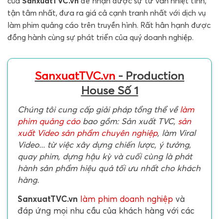
của
SanxuatTVC.vn
để nhận được sự tư vấn nhiệt tình,
tận tâm nhất, đưa ra giá cả cạnh tranh nhất với dịch vụ
làm phim quảng cáo trên truyền hình. Rất hân hạnh được
đồng hành cùng sự phát triển của quý doanh nghiệp.
SanxuatTVC.vn
- Production
House Số 1
Chúng tôi cung cấp giải pháp tổng thể về
làm
phim quảng cáo
bao gồm: Sản xuất TVC,
sản
xuất Video sản phẩm chuyên nghiệp
, làm Viral
Video... từ việc xây dựng chiến lược, ý tưởng,
quay phim, dựng hậu kỳ và cuối cùng là phát
hành sản phẩm hiệu quả tối ưu nhất cho khách
hàng.
SanxuatTVC.vn
làm phim doanh nghiệp
và
đáp ứng mọi nhu cầu của khách hàng với các