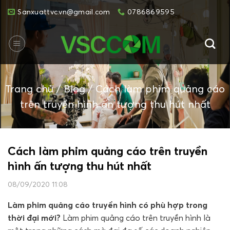
Skip
Sanxuattvc.vn@gmail.com
0786869595
to
content
Trang chủ
/
Blog
/
Cách làm phim quảng cáo
trên truyền hình ấn tượng thu hút nhất
Cách làm phim quảng cáo trên truyền
hình ấn tượng thu hút nhất
08/09/2020 11:08
Làm phim quảng cáo truyền hình có phù hợp trong
thời đại mới?
Làm phim quảng cáo trên truyền hình là