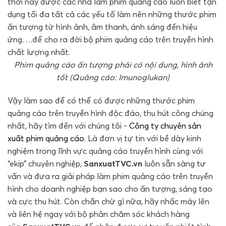
thời nay được các nhà làm phim quảng cáo luôn biết tận
dụng tối đa tất cả các yếu tố làm nên những thước phim
ấn tượng từ hình ảnh, âm thanh, ánh sáng đến hiệu
ứng….để cho ra đời bộ phim quảng cáo trên truyền hình
chất lượng nhất.
Phim quảng cáo ấn tượng phải có nội dung, hình ảnh
tốt (Quảng cáo: Imunoglukan)
Vậy làm sao để có thể có được những thước phim
quảng cáo trên truyền hình độc đáo, thu hút công chúng
nhất, hãy tìm đến với chúng tôi -
Công ty chuyên sản
xuất phim quảng cáo
. Là đơn vị tự tin với bề dày kinh
nghiệm trong lĩnh vực quảng cáo truyền hình cùng với
“ekip” chuyên nghiệp,
SanxuatTVC.vn
luôn sẵn sàng tư
vấn và đưa ra giải pháp làm phim quảng cáo trên truyền
hình cho doanh nghiệp bạn sao cho ấn tượng, sáng tạo
và cực thu hút. Còn chần chừ gì nữa, hãy nhấc máy lên
và liên hệ ngay với bộ phân chăm sóc khách hàng