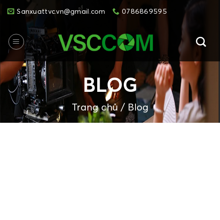
Skip
Sanxuattvc.vn@gmail.com
0786869595
to
content
BLOG
Trang chủ
/
Blog