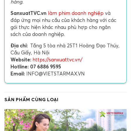
hàng.
SanxuatTVC.vn
làm phim doanh nghiệp
và
đáp ứng mọi nhu cầu của khách hàng với các
gói thực hiện khác nhau phù hợp cho ngân
sách của doanh nghiệp.
Địa chỉ:
Tầng 5 tòa nhà 25T1 Hoàng Đạo Thúy,
Cầu Giấy, Hà Nội
Website:
https://sanxuattvc.vn/
Hotline:
07 6886 9595
Email:
INFO@VIETSTARMAX.VN
SẢN PHẨM CÙNG LOẠI