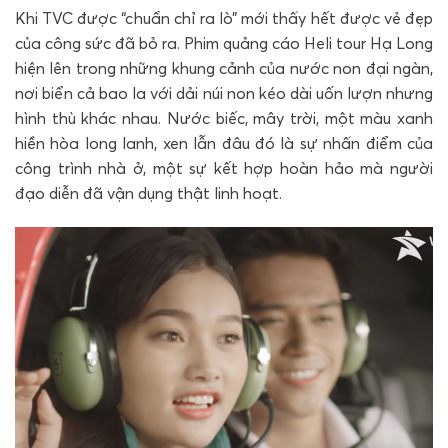
Khi TVC được “chuẩn chỉ ra lò” mới thấy hết được vẻ đẹp
của công sức đã bỏ ra. Phim quảng cáo Heli tour Hạ Long
hiện lên trong những khung cảnh của nước non đại ngàn,
nơi biển cả bao la với dải núi non kéo dài uốn lượn nhưng
hình thù khác nhau. Nước biếc, mây trời, một màu xanh
hiền hòa long lanh, xen lẫn đâu đó là sự nhấn điểm của
công trình nhà ở, một sự kết hợp hoàn hảo mà người
đạo diễn đã vận dụng thật linh hoạt.