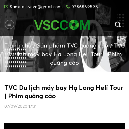
Skip
Sanxuattvc.vn@gmail.com
0786869595
to
content
Trang chủ
/
Sản phẩm TVC quảng cáo
/
TVC
Du lịch máy bay Hạ Long Heli Tour | Phim
quảng cáo
TVC Du lịch máy bay Hạ Long Heli Tour
| Phim quảng cáo
07/09/2020 17:31