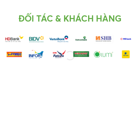
ĐỐI TÁC & KHÁCH HÀNG
CÔNG TY SẢN XUẤT PHIM
QUẢNG CÁO HÀNG ĐẦU