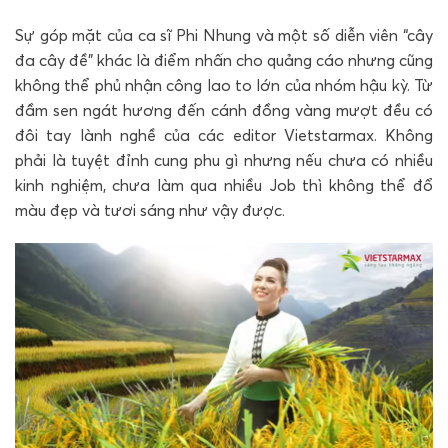
Sự góp mặt của ca sĩ Phi Nhung và một số diễn viên “cây
đa cây đề” khác là điểm nhấn cho quảng cáo nhưng cũng
không thể phủ nhận công lao to lớn của nhóm hậu kỳ. Từ
đầm sen ngát hương đến cánh đồng vàng mượt đều có
đôi tay lành nghề của các editor Vietstarmax. Không
phải là tuyệt đỉnh cung phu gì nhưng nếu chưa có nhiều
kinh nghiệm, chưa làm qua nhiều Job thì không thể đổ
màu đẹp và tươi sáng như vậy được.