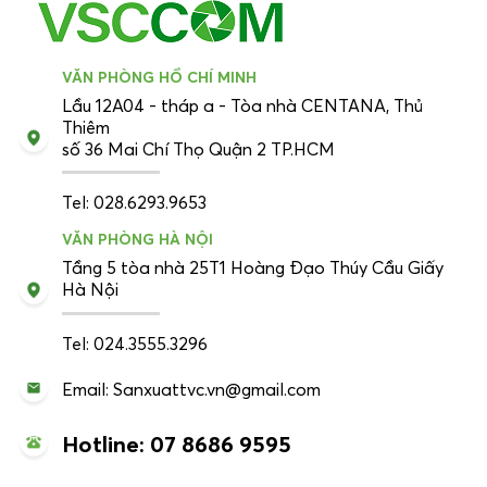
VĂN PHÒNG HỒ CHÍ MINH
Lầu 12A04 - tháp a - Tòa nhà CENTANA, Thủ
Thiêm
số 36 Mai Chí Thọ Quận 2 TP.HCM
Tel: 028.6293.9653
VĂN PHÒNG HÀ NỘI
Tầng 5 tòa nhà 25T1 Hoàng Đạo Thúy Cầu Giấy
Hà Nội
Tel: 024.3555.3296
Email: Sanxuattvc.vn@gmail.com
Hotline: 07 8686 9595