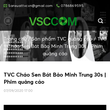
Skip
Sanxuattvc.vn@gmail.com
0786869595
to
content
Trang chủ
/
Sản phẩm TVC quảng cáo
/
TVC
Cháo Sen Bát Bảo Minh Trung 30s | Phim
quảng cáo
TVC Cháo Sen Bát Bảo Minh Trung 30s |
Phim quảng cáo
07/09/2020 17:00