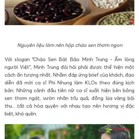
Nguyên liệu làm nên hộp cháo sen thơm ngon
Với slogan “Cháo Sen Bát Bảo Minh Trung - Ấm lòng
người Việt”, Minh Trung đòi hỏi phải được thể hiện một
cách ấn tượng nhất. Nhằm đáp ứng brief của khách, đạo
diễn đã mời ca sĩ Phi Nhung làm KLOs theo đúng kịch
bản. Những cảnh đầu tiên nữ ca sĩ xuất hiện bên bông
sen thơm ngát, vườn nhãn trĩu quả, đồng lúa vàng bội
thu…tất cả hòa quyện với nhau tạo nên hương vị đặc
biệt, khó quên.